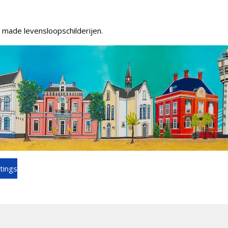
made levensloopschilderijen.
tings