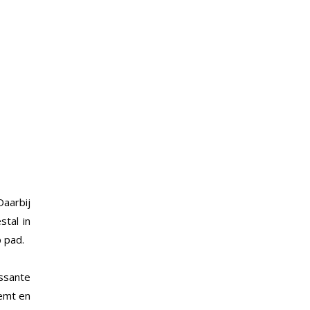
Daarbij
stal in
 pad.
essante
oemt en