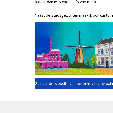
ik daar dan iets exclusiefs van maak.
Naast de stadsgezichten maak ik ook custom 
Ga naar de website van peter/my happy pain