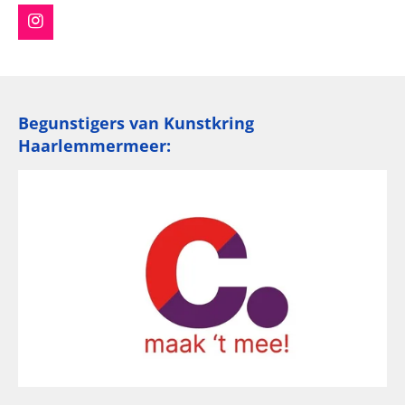
I
n
s
t
a
g
Begunstigers van Kunstkring
r
a
Haarlemmermeer:
m